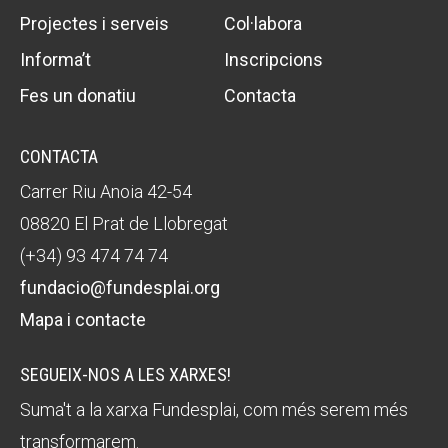
Projectes i serveis
Col·labora
Informa’t
Inscripcions
Fes un donatiu
Contacta
CONTACTA
Carrer Riu Anoia 42-54
08820 El Prat de Llobregat
(+34) 93 474 74 74
fundacio@fundesplai.org
Mapa i contacte
SEGUEIX-NOS A LES XARXES!
Suma't a la xarxa Fundesplai, com més serem més
transformarem.