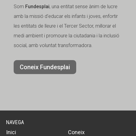
Som
Fundesplai
, una entitat sense ànim de lucre
Fundesplai als mitjans
Fundesplai als mitjans
amb la missió d'educar els infants i joves, enfortir
Xarxes socials
Xarxes socials
les entitats de lleure i el Tercer Sector, millorar el
medi ambient i promoure la ciutadania i la inclusió
COL·LABORA
COL·LABORA
social, amb voluntat transformadora.
Fes voluntariat
Fes voluntariat
Fes un donatiu
Fes un donatiu
Coneix Fundesplai
Treballa amb nosaltres
Treballa amb nosaltres
NAVEGA
Inici
Coneix