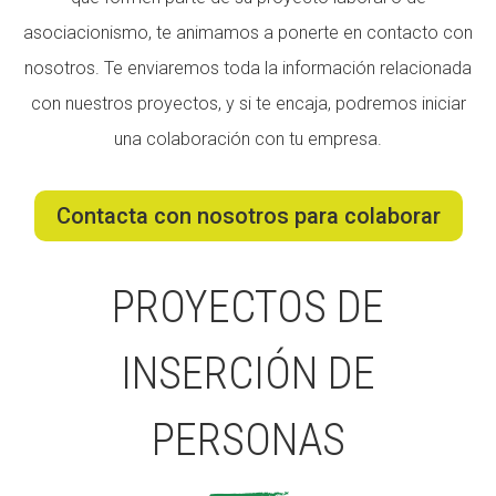
asociacionismo, te animamos a ponerte en contacto con
CONEIX FUNDESPLAI
nosotros. Te enviaremos toda la información relacionada
La Fundació
con nuestros proyectos, y si te encaja, podremos iniciar
L'equip
una colaboración con tu empresa.
Missió i valors
Contacta con nosotros para colaborar
Els comptes clars
Memòria d'activitats
PROYECTOS DE
Proposta educativa
ACTUALITAT
INSERCIÓN DE
Notícies
PERSONAS
Butlletins
Diari de la Fundació