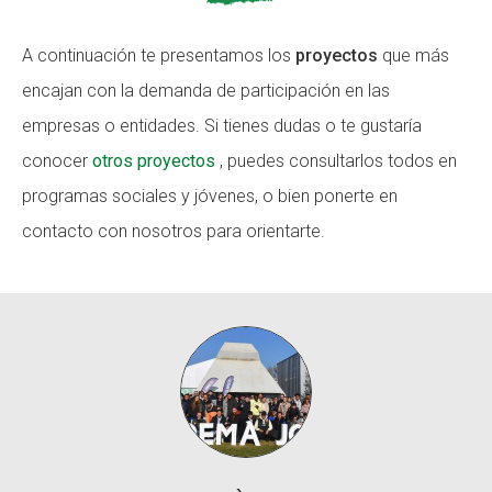
Fundesplai als mitjans
A continuación te presentamos los
proyectos
que más
Xarxes socials
encajan con la demanda de participación en las
empresas o entidades. Si tienes dudas o te gustaría
COL·LABORA
conocer
otros proyectos
, puedes consultarlos todos en
Fes voluntariat
programas sociales y jóvenes, o bien ponerte en
Fes un donatiu
contacto con nosotros para orientarte.
Treballa amb nosaltres