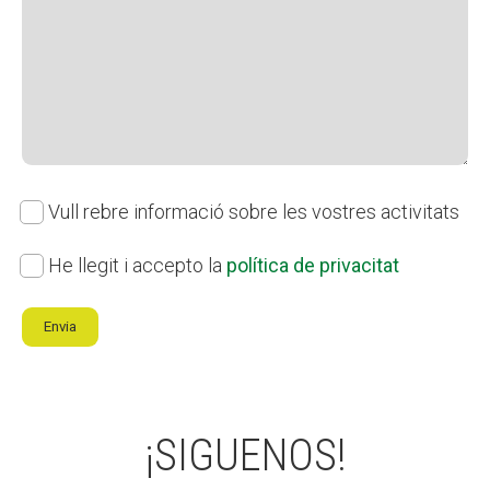
Subscriu-
Vull rebre informació sobre les vostres activitats
te
Política
He llegit i accepto la
política de privacitat
al
de
nostre
Envia
privacitat
*
butlletí
¡SIGUENOS!