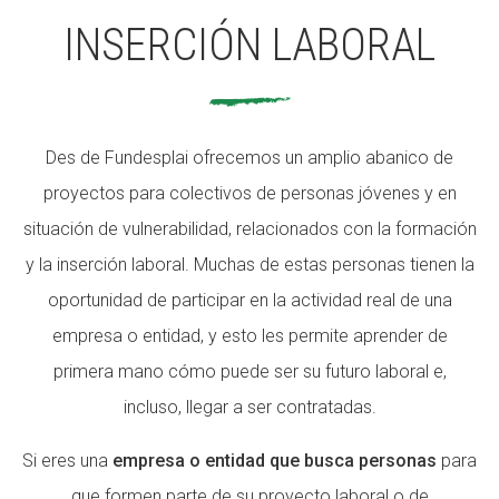
INSERCIÓN LABORAL
ACCIÓ SOCIAL I JOVES
Des de Fundesplai ofrecemos un amplio abanico de
ESPLAIS
proyectos para colectivos de personas jóvenes y en
situación de vulnerabilidad, relacionados con la formación
SUPORT TERCER SECTOR
y la inserción laboral. Muchas de estas personas tienen la
oportunidad de participar en la actividad real de una
empresa o entidad, y esto les permite aprender de
primera mano cómo puede ser su futuro laboral e,
incluso, llegar a ser contratadas.
Si eres una
empresa o entidad que busca personas
para
que formen parte de su proyecto laboral o de