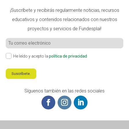
Fundesplai als mitjans
¡Suscríbete y recibirás regularmente noticias, recursos
educativos y contenidos relacionados con nuestros
Xarxes socials
proyectos y servicios de Fundesplai!
COL·LABORA
Fes voluntariat
He leído y acepto la
política de privacidad
Fes un donatiu
Treballa amb nosaltres
Suscríbete.
Síguenos también en las redes sociales