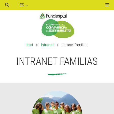
ES
ACTIVITATS D'ESTIU
Inici
»
Intranet
»
Intranet familias
MÓN ESCOLAR
INTRANET FAMILIAS
ALBERG CENTRE ESPLAI
FORMACIÓ
CASES DE COLÒNIES