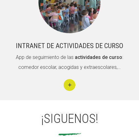
CONEIX FUNDESPLAI
La Fundació
L'equip
INTRANET DE ACTIVIDADES DE CURSO
Missió i valors
App de seguimiento de las
actividades de curso
:
Els comptes clars
comedor escolar, acogidas y extraescolares,…
Memòria d'activitats
Proposta educativa
ACTUALITAT
Notícies
¡SIGUENOS!
Butlletins
Diari de la Fundació