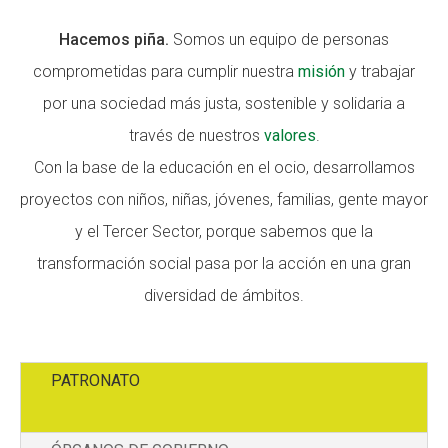
Hacemos piña.
Somos un equipo de personas
ACCIÓ SOCIAL I JOVES
comprometidas para cumplir nuestra
misión
y trabajar
por una sociedad más justa, sostenible y solidaria a
través de nuestros
valores
.
ESPLAIS
Con la base de la educación en el ocio, desarrollamos
proyectos con niños, niñas, jóvenes, familias, gente mayor
y el Tercer Sector, porque sabemos que la
SUPORT TERCER SECTOR
transformación social pasa por la acción en una gran
diversidad de ámbitos.
PATRONATO