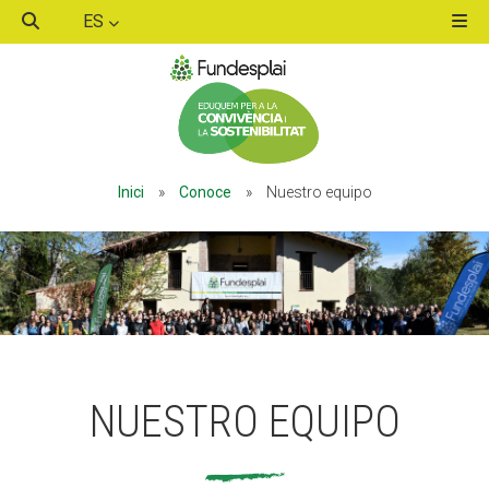
ES
ACTIVITATS D'ESTIU
Inici
»
Conoce
»
Nuestro equipo
MÓN ESCOLAR
ALBERG CENTRE ESPLAI
FORMACIÓ
NUESTRO EQUIPO
CASES DE COLÒNIES