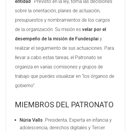
entidad
. Previsto en la ley, toma las decisiones
Fundesplai als mitjans
sobre la orientación, planes de actuación,
presupuestos y nombramientos de los cargos
Xarxes socials
de la organización. Su misión es
velar por el
COL·LABORA
desempeño de la misión de Fundesplai
y
realizar el seguimiento de sus actuaciones. Para
Fes voluntariat
llevar a cabo estas tareas, el Patronato se
Fes un donatiu
organiza en varias comisiones y grupos de
Treballa amb nosaltres
trabajo que puedes visualizar en "los órganos de
gobierno".
MIEMBROS DEL PATRONATO
Núria Valls
.Presidenta.
Experta en infancia y
adolescencia, derechos digitales y Tercer