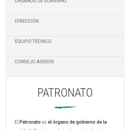
ÓRGANOS DE GOBIERNO
CONEIX FUNDESPLAI
DIRECCIÓN
La Fundació
L'equip
EQUIPO TÉCNICO
Missió i valors
Els comptes clars
CONSEJO ASESOR
Memòria d'activitats
Proposta educativa
PATRONATO
ACTUALITAT
Notícies
Butlletins
El
Patronato
es
el órgano de gobierno de la
Diari de la Fundació