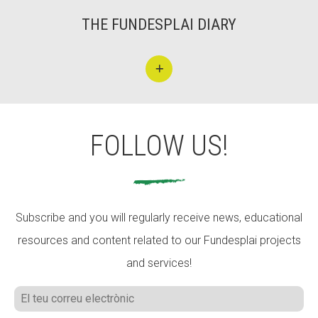
THE FUNDESPLAI DIARY
Fundesplai als mitjans
Xarxes socials
COL·LABORA
Fes voluntariat
FOLLOW US!
Fes un donatiu
Treballa amb nosaltres
Subscribe and you will regularly receive news, educational
resources and content related to our Fundesplai projects
and services!