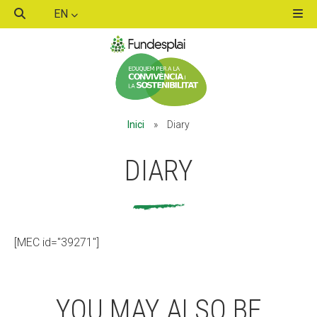
EN
ACTIVITATS D'ESTIU
Inici
»
Diary
MÓN ESCOLAR
DIARY
ALBERG CENTRE ESPLAI
[MEC id="39271"]
FORMACIÓ
YOU MAY ALSO BE
CASES DE COLÒNIES