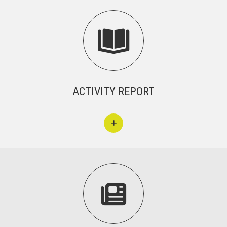
CONEIX FUNDESPLAI

La Fundació
L'equip
Missió i valors
ACTIVITY REPORT
Els comptes clars
Memòria d'activitats
Proposta educativa
ACTUALITAT

Notícies
Butlletins
Diari de la Fundació