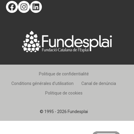
Facebook
Instagram
LinkedIn
CONEIX FUNDESPLAI
La Fundació
L'equip
Missió i valors
Els comptes clars
Memòria d'activitats
Politique de confidentialité
Proposta educativa
Conditions générales d’utilisation
Canal de denúncia
Politique de cookies
ACTUALITAT
Notícies
© 1995 - 2026 Fundesplai
Butlletins
Diari de la Fundació