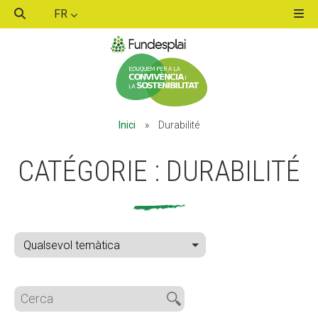
FR
ACTIVITATS D'ESTIU
Inici
»
Durabilité
MÓN ESCOLAR
CATÉGORIE :
DURABILITÉ
ALBERG CENTRE ESPLAI
FORMACIÓ
CASES DE COLÒNIES