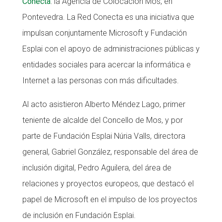
Conecta
: la Agencia de Colocación Mos, en
CONEIX FUNDESPLAI
Pontevedra. La Red Conecta es una iniciativa que
impulsan conjuntamente Microsoft y Fundación
La Fundació
Esplai con el apoyo de administraciones públicas y
L'equip
entidades sociales para acercar la informática e
Missió i valors
Internet a las personas con más dificultades.
Els comptes clars
Al acto asistieron Alberto Méndez Lago, primer
Memòria d'activitats
teniente de alcalde del Concello de Mos, y por
Proposta educativa
parte de Fundación Esplai Núria Valls, directora
general, Gabriel González, responsable del área de
ACTUALITAT
inclusión digital, Pedro Aguilera, del área de
Notícies
relaciones y proyectos europeos, que destacó el
papel de Microsoft en el impulso de los proyectos
Butlletins
de inclusión en Fundación Esplai.
Diari de la Fundació