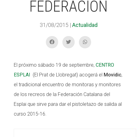
FEDERACIÓN
ACCIÓ SOCIAL I JOVES
31/08/2015
|
Actualidad
ESPLAIS
El próximo sábado 19 de septiembre,
CENTRO
SUPORT TERCER SECTOR
ESPLAI
(El Prat de Llobregat) acogerá el
Movidic
,
el tradicional encuentro de monitoras y monitores
de los recreos de la Federación Catalana del
Esplai que sirve para dar el pistoletazo de salida al
curso 2015-16.