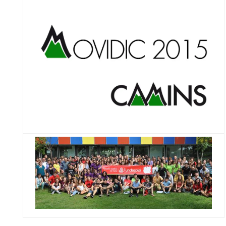
CONEIX FUNDESPLAI
La Fundació
L'equip
Missió i valors
Els comptes clars
Memòria d'activitats
Proposta educativa
ACTUALITAT
Notícies
Butlletins
Diari de la Fundació