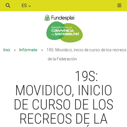
ES
ACTIVITATS D'ESTIU
Inici
»
Infórmate
»
19S: Movidico, inicio de curso de los recreos
MÓN ESCOLAR
de la Federación
19S:
ALBERG CENTRE ESPLAI
MOVIDICO, INICIO
DE CURSO DE LOS
FORMACIÓ
RECREOS DE LA
CASES DE COLÒNIES