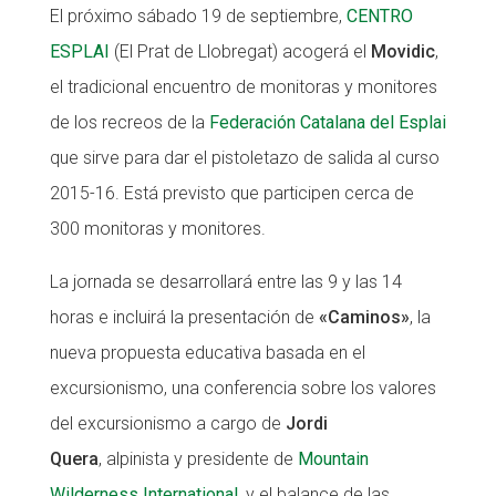
El próximo sábado 19 de septiembre,
CENTRO
Fundesplai als mitjans
ESPLAI
(El Prat de Llobregat) acogerá el
Movidic
,
Xarxes socials
el tradicional encuentro de monitoras y monitores
de los recreos de la
Federación Catalana del Esplai
COL·LABORA
que sirve para dar el pistoletazo de salida al curso
Fes voluntariat
2015-16. Está previsto que participen cerca de
300 monitoras y monitores.
Fes un donatiu
Treballa amb nosaltres
La jornada se desarrollará entre las 9 y las 14
horas e incluirá la presentación de
«Caminos»
, la
nueva propuesta educativa basada en el
excursionismo, una conferencia sobre los valores
del excursionismo a cargo de
Jordi
Quera
, alpinista y presidente de
Mountain
Wilderness International
, y el balance de las