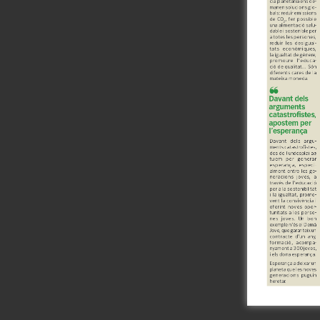
L'equip
Missió i val
Els comptes 
Memòria d'ac
Proposta ed