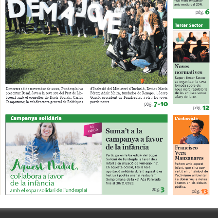
Butlletins
ors
Diari de la Fundació
clars
Fundesplai als mitjans
tivitats
Xarxes socials
ucativa