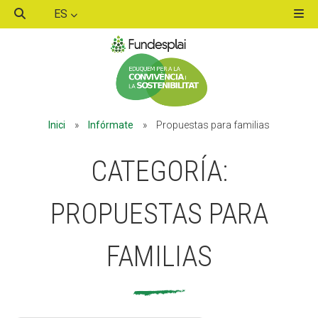
ES
ACTIVITATS D'ESTIU
Inici
»
Infórmate
»
Propuestas para familias
MÓN ESCOLAR
CATEGORÍA:
ALBERG CENTRE ESPLAI
PROPUESTAS PARA
FAMILIAS
FORMACIÓ
CASES DE COLÒNIES