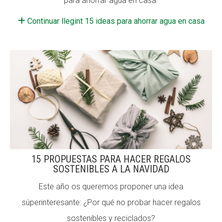
para ahorrar agua en casa.
CONEIX FUNDESPLAI
Continuar llegint 15 ideas para ahorrar agua en casa
La Fundació
L'equip
Missió i valors
Els comptes clars
Memòria d'activitats
Proposta educativa
15 PROPUESTAS PARA HACER REGALOS
ACTUALITAT
SOSTENIBLES A LA NAVIDAD
Notícies
Este año os queremos proponer una idea
Butlletins
súperinteresante: ¿Por qué no probar hacer regalos
sostenibles y reciclados?
Diari de la Fundació