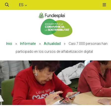
ES
ACTIVITATS D'ESTIU
Inici
»
Infórmate
»
Actualidad
»
Casi 7.000 personas han
MÓN ESCOLAR
participado en los cursos de alfabetización digital
ALBERG CENTRE ESPLAI
FORMACIÓ
CASES DE COLÒNIES