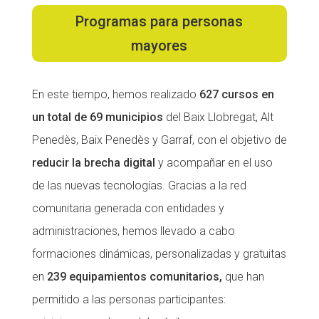
Programas para personas
Fundesplai als mitjans
mayores
Xarxes socials
COL·LABORA
En este tiempo, hemos realizado
627 cursos en
un total de 69 municipios
del Baix Llobregat, Alt
Fes voluntariat
Penedès, Baix Penedès y Garraf, con el objetivo de
Fes un donatiu
reducir la brecha digital
y acompañar en el uso
Treballa amb nosaltres
de las nuevas tecnologías. Gracias a la red
comunitaria generada con entidades y
administraciones, hemos llevado a cabo
formaciones dinámicas, personalizadas y gratuitas
en
239 equipamientos comunitarios,
que han
permitido a las personas participantes: