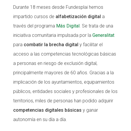
Durante 18 meses desde Fundesplai hemos
CONEIX FUNDESPLAI
impartido cursos de
alfabetización digital
a
La Fundació
través del programa
Más Digital
. Se trata de una
L'equip
iniciativa comunitaria impulsada por la
Generalitat
para
combatir la brecha digital
y facilitar el
Missió i valors
acceso a las competencias tecnológicas básicas
Els comptes clars
a personas en riesgo de exclusión digital,
Memòria d'activitats
principalmente mayores de 60 años. Gracias a la
Proposta educativa
implicación de los ayuntamientos, equipamientos
públicos, entidades sociales y profesionales de los
ACTUALITAT
territorios, miles de personas han podido adquirir
Notícies
competencias digitales básicas
y ganar
Butlletins
autonomía en su día a día.
Diari de la Fundació