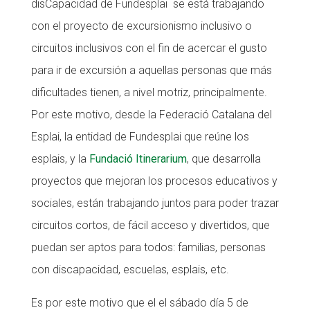
disCapacidad de Fundesplai se está trabajando
CONEIX FUNDESPLAI
con el proyecto de excursionismo inclusivo o
circuitos inclusivos con el fin de acercar el gusto
La Fundació
para ir de excursión a aquellas personas que más
L'equip
dificultades tienen, a nivel motriz, principalmente.
Missió i valors
Por este motivo, desde la Federació Catalana del
Els comptes clars
Esplai, la entidad de Fundesplai que reúne los
esplais, y la
Fundació Itinerarium
, que desarrolla
Memòria d'activitats
proyectos que mejoran los procesos educativos y
Proposta educativa
sociales, están trabajando juntos para poder trazar
ACTUALITAT
circuitos cortos, de fácil acceso y divertidos, que
puedan ser aptos para todos: familias, personas
Notícies
con discapacidad, escuelas, esplais, etc.
Butlletins
Es por este motivo que el el sábado día 5 de
Diari de la Fundació