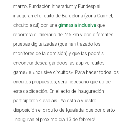
marzo, Fundación Itinerarium y Fundesplai
Fundesplai als mitjans
inauguran el circuito de Barcelona (zona Carmel,
Xarxes socials
circuito azul) con una
gimnasia inclusiva
que
recorrerá el itinerario de 2,5 km y con diferentes
COL·LABORA
pruebas digitalizadas (que han trazado los
Fes voluntariat
monitores de la comisión) y que las podréis
Fes un donatiu
encontrar descargándoos las app «circuitos
game» e «inclusive circuitos». Para hacer todos los
Treballa amb nosaltres
circuitos propuestos, será necesario que utilice
estas aplicación. En el acto de inauguración
participarán 4 esplais. Ya está a vuestra
disposición el circuito de Igualada, que por cierto
inauguran el próximo día 13 de febrero!