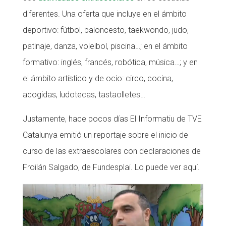
diferentes. Una oferta que incluye en el ámbito
Fundesplai als mitjans
deportivo: fútbol, ​​baloncesto, taekwondo, judo,
Xarxes socials
patinaje, danza, voleibol, piscina…; en el ámbito
formativo: inglés, francés, robótica, música…; y en
COL·LABORA
el ámbito artístico y de ocio: circo, cocina,
Fes voluntariat
acogidas, ludotecas, tastaolletes…
Fes un donatiu
Justamente, hace pocos días El Informatiu de TVE
Treballa amb nosaltres
Catalunya emitió un reportaje sobre el inicio de
curso de las extraescolares con declaraciones de
Froilán Salgado, de Fundesplai. Lo puede ver aquí.