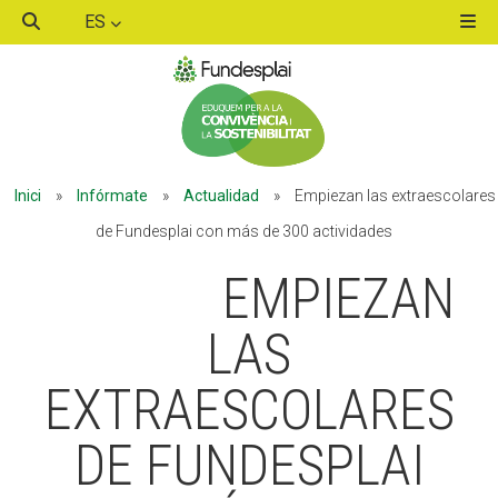
ES
ACTIVITATS D'ESTIU
Inici
»
Infórmate
»
Actualidad
»
Empiezan las extraescolares
MÓN ESCOLAR
de Fundesplai con más de 300 actividades
EMPIEZAN
ALBERG CENTRE ESPLAI
LAS
EXTRAESCOLARES
FORMACIÓ
DE FUNDESPLAI
CASES DE COLÒNIES