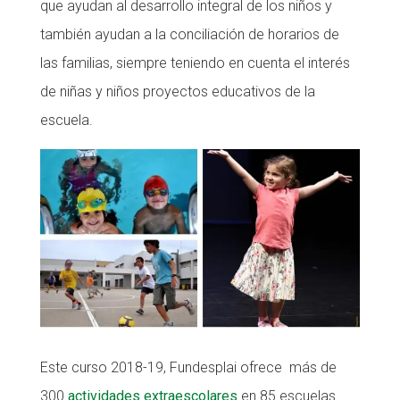
que ayudan al desarrollo integral de los niños y
CONEIX FUNDESPLAI
también ayudan a la conciliación de horarios de
las familias, siempre teniendo en cuenta el interés
La Fundació
de niñas y niños proyectos educativos de la
L'equip
escuela.
Missió i valors
Els comptes clars
Memòria d'activitats
Proposta educativa
ACTUALITAT
Notícies
Butlletins
Este curso 2018-19, Fundesplai ofrece más de
300
actividades extraescolares
en 85 escuelas
Diari de la Fundació