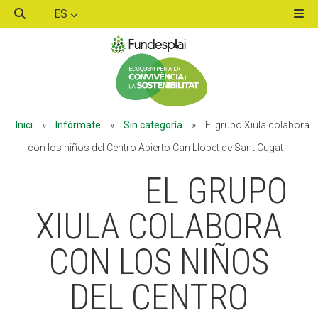
ES
ACTIVITATS D'ESTIU
Inici
»
Infórmate
»
Sin categoría
»
El grupo Xiula colabora
MÓN ESCOLAR
con los niños del Centro Abierto Can Llobet de Sant Cugat
EL GRUPO
ALBERG CENTRE ESPLAI
XIULA COLABORA
CON LOS NIÑOS
FORMACIÓ
DEL CENTRO
CASES DE COLÒNIES