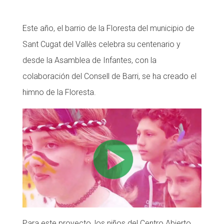
CONEIX FUNDESPLAI
Este año, el barrio de la Floresta del municipio de
La Fundació
Sant Cugat del Vallès celebra su centenario y
L'equip
desde la Asamblea de Infantes, con la
colaboración del Consell de Barri, se ha creado el
Missió i valors
himno de la Floresta.
Els comptes clars
Memòria d'activitats
Proposta educativa
ACTUALITAT
Notícies
Butlletins
Diari de la Fundació
Para este proyecto, los niños del Centro Abierto