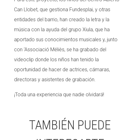
Can Llobet, que gestiona Fundesplai, y otras
Fundesplai als mitjans
entidades del barrio, han creado la letra y la
Xarxes socials
música con la ayuda del grupo Xiula, que ha
COL·LABORA
aportado sus conocimientos musicales y, junto
con ‘Associació Méliès, se ha grabado del
Fes voluntariat
videoclip donde los niños han tenido la
Fes un donatiu
oportunidad de hacer de actrices, cámaras,
Treballa amb nosaltres
directoras y asistentes de grabación.
¡Toda una experiencia que nadie olvidará!
TAMBIÉN PUEDE