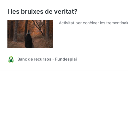
I les bruixes de veritat?
Activitat per conèixer les trementinair
Banc de recursos - Fundesplai